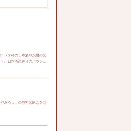
ｍl×２杯の日本酒や焼酎の試
ート。日本酒の香りのパウン…
ひやおろし」の無料試飲会を開