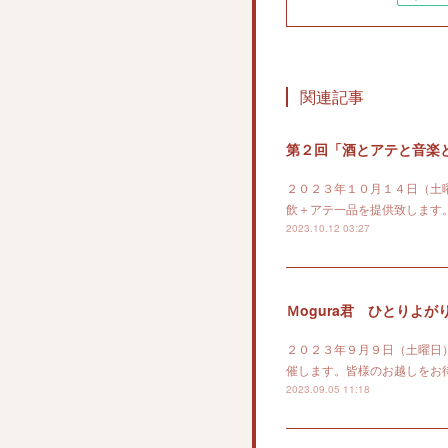
関連記事
第２回「酒とアテと音楽
２０２３年１０月１４日（土
飲＋アテ一品を提供致します
2023.10.12 03:27
Ｍogura君 ひとりよがり
２０２３年９月９日（土曜日
催します。皆様のお越しをお
2023.09.05 11:18