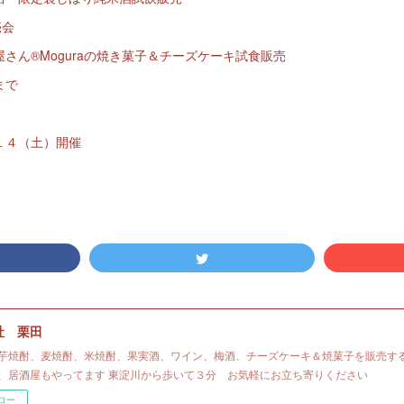
売会
さん®Moguraの焼き菓子＆チーズケーキ試食販売
まで
１４（土）開催
社 栗田
芋焼酎、麦焼酎、米焼酎、果実酒、ワイン、梅酒、チーズケーキ＆焼菓子を販売す
、居酒屋もやってます 東淀川から歩いて３分 お気軽にお立ち寄りください
ロー