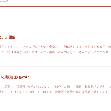
と。」開催
曜日）おもてなしフェス「酒とアテと音楽と。」開催致します。当日は１００円で30
。１７時３０分からは、アコーデオン奏者「かんのとしこ」さんによるミニコンサ
の店頭試飲会vol.1
）に店頭にて兵庫県「仙介ひやおろし」「仙介 白麹」「琥泉」秋田県「大納川 
待ちしております！１０時～１８時まで（規定販売数量に達し次第終了致します）