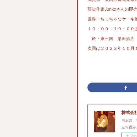
藍染作家Junkoさんの即
世界一ちっちゃなケーキ屋
１０：００～１９：００
於・東三国 栗田酒店
次回は２０２３年１０月
株式会
日本酒、
立ち呑み
フォ