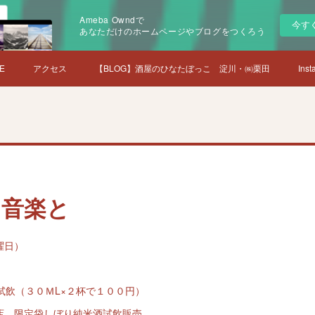
Ameba Owndで
今す
あなただけのホームページやブログをつくろう
E
アクセス
【BLOG】酒屋のひなたぼっこ 淀川・㈱栗田
Inst
と音楽と
曜日）
試飲（３０ＭL×２杯で１００円）
店 限定袋しぼり純米酒試飲販売